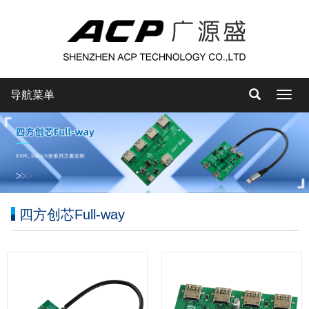
导航菜单
导
航
菜
单
四方创芯Full-way